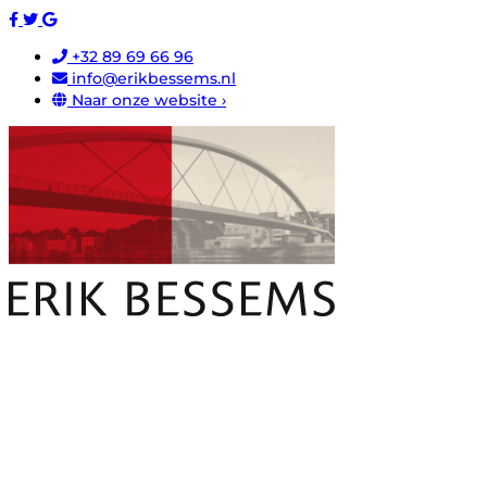
+32 89 69 66 96
info@erikbessems.nl
Naar onze website ›