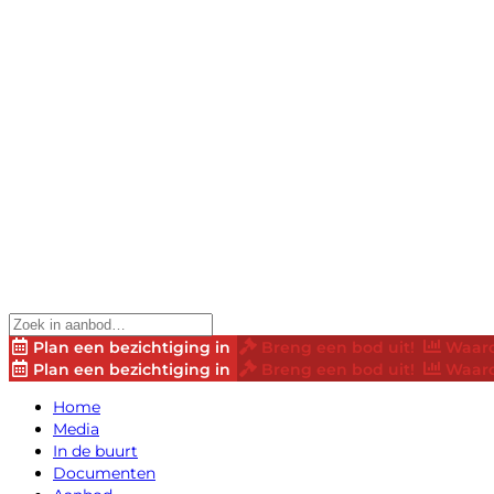
Plan een bezichtiging in
Breng een bod uit!
Waard
Plan een bezichtiging in
Breng een bod uit!
Waard
Home
Media
In de buurt
Documenten